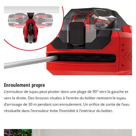
Nous avons besoin de votre accord pour
pouvoir charger Google Maps !
This content is not permitted to load due
to trackers that are not disclosed to the
visitor. The website owner needs to setup
Enroulement propre
the site with their CMP to add this content
L’enrouleur de tuyau peut pivoter dans une plage de 90° vers la gauche et
to the list of technologies used.
vers la droite. Des brosses situées à l’entrée du boîtier nettoient le tuyau
d’arrosage de 30 m pendant son enroulement. Un orifice de sortie de l’eau
Powered by
Usercentrics Consent
résiduelle dans l’enrouleur évite l’humidité à l’intérieur du boîtier.
Management Platform