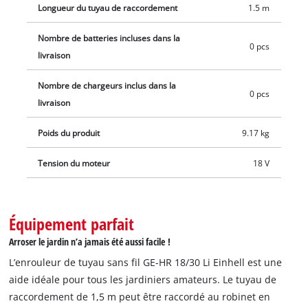
raccords de robinet usuels correspondants (1", 1/2", 3/4"). Un
Longueur du tuyau de raccordement
1.5 m
chariot de transport disponible séparément permet d’arroser
le jardin en déplaçant l’enrouleur de tuyau sans fil. Trois
Nombre de batteries incluses dans la
0 pcs
connecteurs rapides à système Aquastop et une buse de
livraison
pulvérisation sont également vendus avec l’appareil.
Nombre de chargeurs inclus dans la
L’enrouleur de tuyau sans fil est vendu sans batterie ni
0 pcs
livraison
chargeur. Ces accessoires sont disponibles séparément.
Poids du produit
9.17 kg
Tension du moteur
18 V
Équipement parfait
Arroser le jardin n’a jamais été aussi facile !
L’enrouleur de tuyau sans fil GE-HR 18/30 Li Einhell est une
aide idéale pour tous les jardiniers amateurs. Le tuyau de
raccordement de 1,5 m peut être raccordé au robinet en