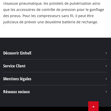
cloueuse pneumatique, les pistolets de pulvérisation ainsi
que les accessoires de contrôle de pression pour le gonflage
des pneus. Pour les compresseurs sans fil, il peut être
judicieux de prévoir une deuxième batterie de rechange.
Découvrir Einhell
Système de batterie
Service Client
Outils de Jardinage
À propos de nous
Mentions légales
Outils de Bricolage
Einhell dans le monde
Accessoires
Marque
Réseaux sociaux
Carrière
Nos Services
Protection des données
Facebook
Contact
Youtube