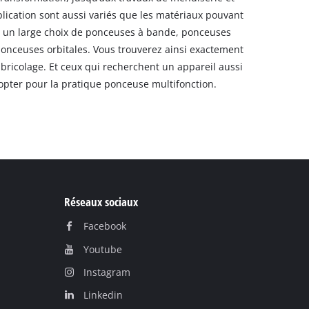
plication sont aussi variés que les matériaux pouvant
ose un large choix de ponceuses à bande, ponceuses
ponceuses orbitales. Vous trouverez ainsi exactement
e bricolage. Et ceux qui recherchent un appareil aussi
opter pour la pratique ponceuse multifonction.
Réseaux sociaux
Facebook
Youtube
Instagram
Linkedin