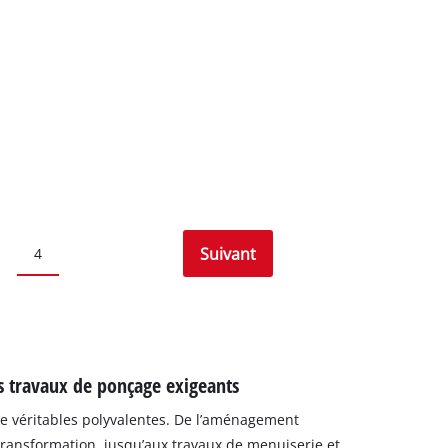
Suivant
4
es travaux de ponçage exigeants
de véritables polyvalentes. De l’aménagement
a transformation, jusqu’aux travaux de menuiserie et