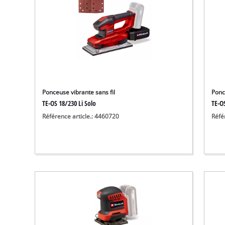
Ponceuse vibrante sans fil
Ponc
TE-OS 18/230 Li Solo
TE-OS
Référence article.: 4460720
Réfé