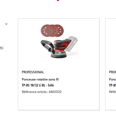
il
PROFESSIONAL
PRO
Ponceuse rotative sans fil
Ponc
TP-RS 18/32 Li BL - Solo
TP-BS
Référence article.: 4462020
Réfé