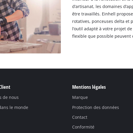
d’artisanat, les domaines d’ap
être travaillés. Einhell prop
rotatives, ponceuses delta et 
l’outil adapté à votre projet d
flexible que possible peuvent 
Client
Mentions légales
s de nous
Marque
 dans le monde
Protection des données
Contact
Conformité