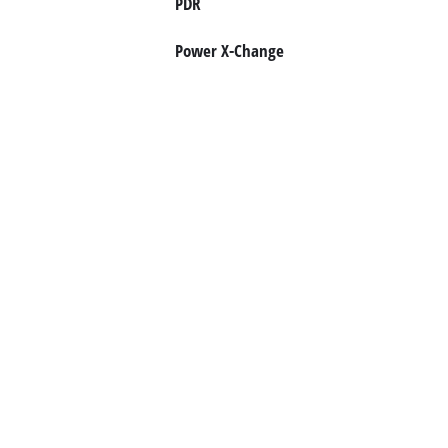
PDR
Français
Power X-Change
FR
Français
English