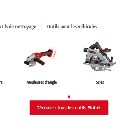
utils de nettoyage
Outils pour les véhicules
rs
Meuleuses d'angle
Scies
on
Nettoyeurs de surfaces
Polisseuses
Chargeurs de batteries
Compresseurs
Tourets à meuler
Découvrir tous les outils Einhell