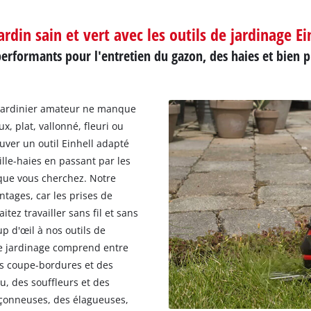
ardin sain et vert avec les outils de jardinage Ei
performants pour l'entretien du gazon, des haies et bien p
 jardinier amateur ne manque
x, plat, vallonné, fleuri ou
uver un outil Einhell adapté
lle-haies en passant par les
 que vous cherchez. Notre
ages, car les prises de
itez travailler sans fil et sans
 d'œil à nos outils de
de jardinage comprend entre
es coupe-bordures et des
u, des souffleurs et des
onçonneuses, des élagueuses,