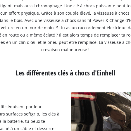
gant, mais aussi chronophage. Une clé à chocs puissante peut toutef
n effort physique. Grâce à son couple élevé, la visseuse à choc
ans le bois. Avec une visseuse à chocs sans fil Power X-Change d'E
e voiture en un tour de main. Si tu as un raccordement électrique 
 en route ou a même éclaté ? Il est alors temps de remplacer ta rou
ées en un clin d'œil et le pneu peut être remplacé. La visseuse à cho
crevaison malheureuse !
Les différentes clés à chocs d'Einhell
fil séduisent par leur
urs surfaces softgrip, les clés à
 la batterie, tu peux te
taché à un câble et desserrer