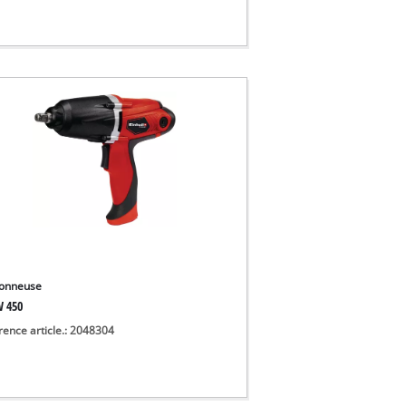
onneuse
W 450
rence article.: 2048304