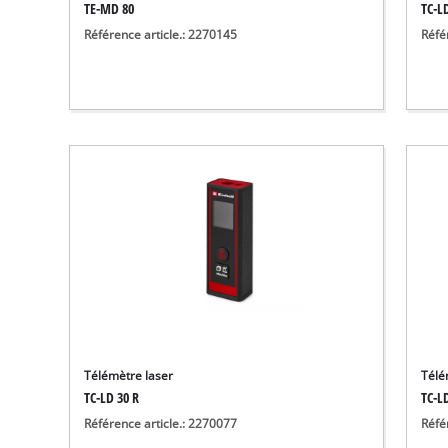
TE-MD 80
TC-L
Référence article.: 2270145
Réfé
Télémètre laser
Télé
TC-LD 30 R
TC-L
Référence article.: 2270077
Réfé