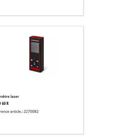
mètre laser
D 60 R
rence article.: 2270082