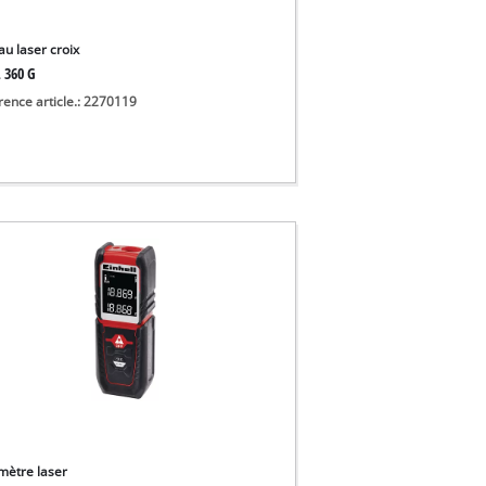
au laser croix
L 360 G
rence article.: 2270119
mètre laser