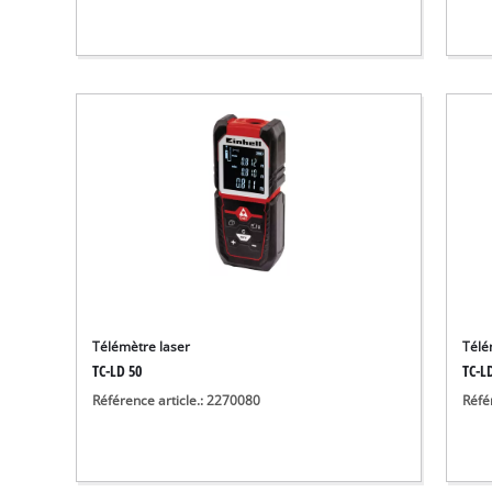
Télémètre laser
Télé
TC-LD 50
TC-L
Référence article.: 2270080
Réfé