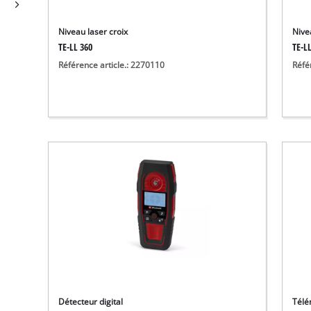
Niveau laser croix
Nive
TE-LL 360
TE-L
Référence article.: 2270110
Réfé
Détecteur digital
Télé