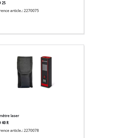
D 25
rence article.: 2270075
mètre laser
D 40 R
rence article.: 2270078