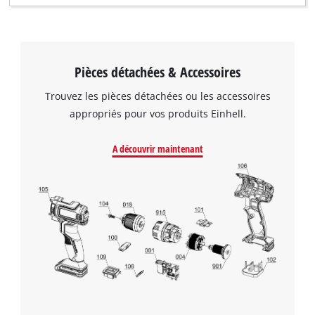
Nous avons besoin de votre accord pour
Pièces détachées & Accessoires
pouvoir charger Google Maps !
Trouvez les pièces détachées ou les accessoires
This content is not permitted to load due
appropriés pour vos produits Einhell.
to trackers that are not disclosed to the
visitor. The website owner needs to setup
A découvrir maintenant
the site with their CMP to add this content
to the list of technologies used.
Powered by
Usercentrics Consent
Management Platform