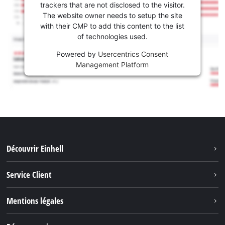
trackers that are not disclosed to the visitor.
The website owner needs to setup the site
with their CMP to add this content to the list
of technologies used.
Powered by
Usercentrics Consent
Management Platform
Découvrir Einhell
Système de batterie
Service Client
Outils de Jardinage
À propos de nous
Mentions légales
Outils de Bricolage
Einhell dans le monde
Accessoires
Marque