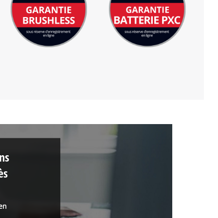
ons
ès
 en