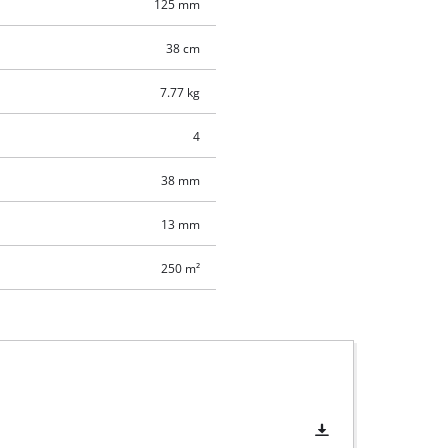
125 mm
38 cm
7.77 kg
4
38 mm
13 mm
250 m²