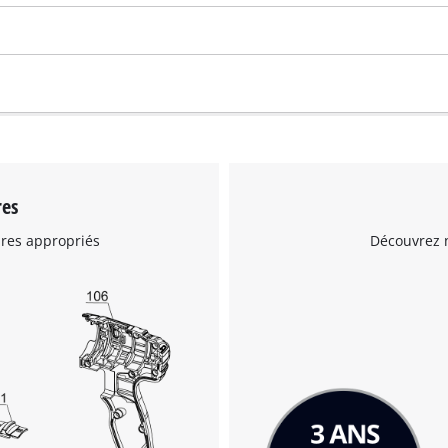
visitor. The website owner needs to setup
the site with their CMP to add this content
to the list of technologies used.
Powered by
Usercentrics Consent
Management Platform
res
ires appropriés
Découvrez n