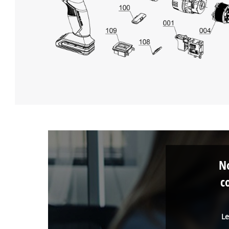
No
c
Le