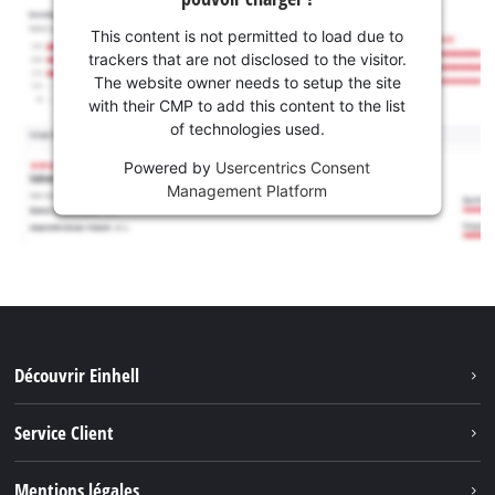
This content is not permitted to load due to
trackers that are not disclosed to the visitor.
The website owner needs to setup the site
with their CMP to add this content to the list
of technologies used.
Powered by
Usercentrics Consent
Management Platform
Découvrir Einhell
Système de batterie
Service Client
Outils de Jardinage
À propos de nous
Mentions légales
Outils de Bricolage