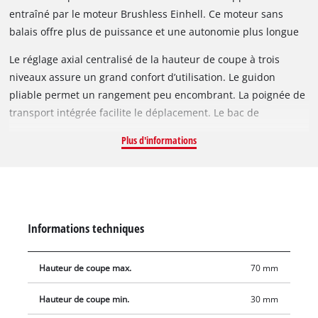
dans tous les appareils Einhell de la gamme système. Elle
entraîné par le moteur Brushless Einhell. Ce moteur sans
atteint jusqu’à 3 500 tours par minute pour une largeur de
balais offre plus de puissance et une autonomie plus longue
coupe de 30 cm.
que les moteurs traditionnels à balais carbone. Après
Le réglage axial centralisé de la hauteur de coupe à trois
enregistrement en ligne, une garantie de 10 ans s’applique au
niveaux assure un grand confort d’utilisation. Le guidon
moteur Brushless.
pliable permet un rangement peu encombrant. La poignée de
transport intégrée facilite le déplacement. Le bac de
ramassage a une capacité de 25 litres. Les grandes roues
Plus d'informations
assurent une tonte régulière. La livraison comprend une
batterie PXC ainsi qu’un chargeur système performant.
Informations techniques
Hauteur de coupe max.
70 mm
Hauteur de coupe min.
30 mm