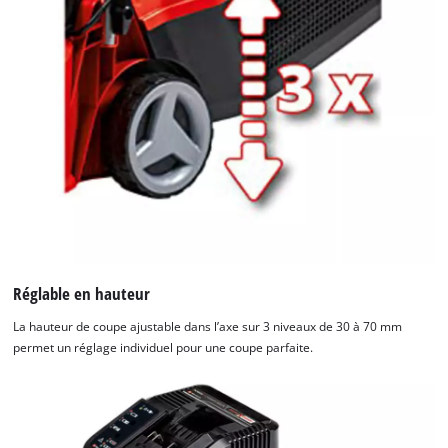
Nous avons besoin de votre accord pour
pouvoir charger Google Maps !
This content is not permitted to load due
Réglable en hauteur
to trackers that are not disclosed to the
visitor. The website owner needs to setup
La hauteur de coupe ajustable dans l’axe sur 3 niveaux de 30 à 70 mm
the site with their CMP to add this content
permet un réglage individuel pour une coupe parfaite.
to the list of technologies used.
Powered by
Usercentrics Consent
Management Platform