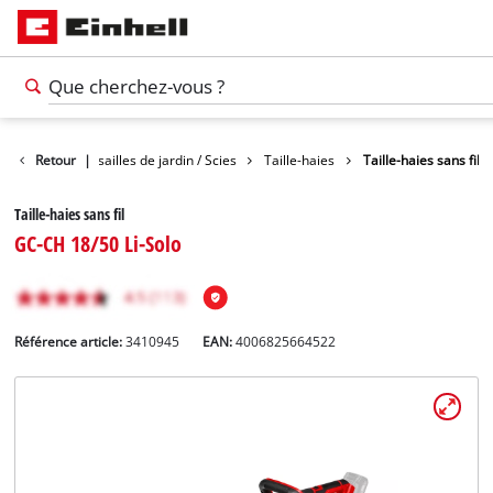
Jardin
Retour
|
Cisailles de jardin / Scies
Taille-haies
Taille-haies sans fil
Taille-haies sans fil
GC-CH 18/50 Li-Solo
Référence article:
3410945
EAN:
4006825664522