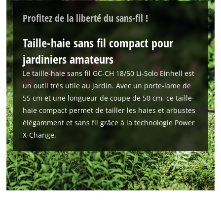
Profitez de la liberté du sans-fil !
Taille-haie sans fil compact pour
jardiniers amateurs
Le taille-haie sans fil GC-CH 18/50 Li-Solo Einhell est
Nous avons besoin de votre accord pour
un outil très utile au jardin. Avec un porte-lame de
pouvoir charger Google Maps !
55 cm et une longueur de coupe de 50 cm, ce taille-
This content is not permitted to load due
haie compact permet de tailler les haies et arbustes
to trackers that are not disclosed to the
élégamment et sans fil grâce à la technologie Power
visitor. The website owner needs to setup
X-Change.
the site with their CMP to add this content
to the list of technologies used.
Powered by
Usercentrics Consent
Management Platform