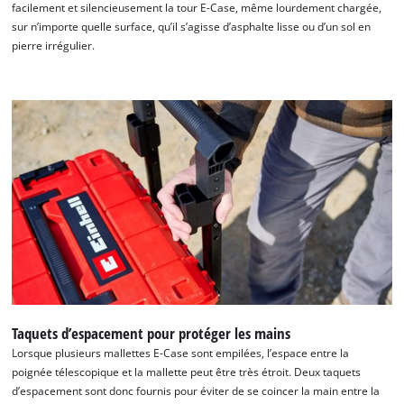
facilement et silencieusement la tour E-Case, même lourdement chargée,
sur n’importe quelle surface, qu’il s’agisse d’asphalte lisse ou d’un sol en
pierre irrégulier.
Nous avons besoin de votre accord pour
pouvoir charger Google Maps !
This content is not permitted to load due
to trackers that are not disclosed to the
visitor. The website owner needs to setup
the site with their CMP to add this content
Taquets d’espacement pour protéger les mains
to the list of technologies used.
Lorsque plusieurs mallettes E-Case sont empilées, l’espace entre la
Powered by
Usercentrics Consent
poignée télescopique et la mallette peut être très étroit. Deux taquets
Management Platform
d’espacement sont donc fournis pour éviter de se coincer la main entre la