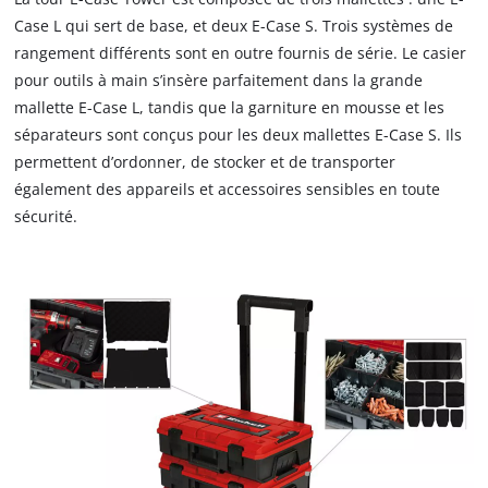
rayures, l’autre mallette E-Case S contenant quant à elle une
Case L qui sert de base, et deux E-Case S. Trois systèmes de
série de compartiments en plastique pour ordonner et ranger
rangement différents sont en outre fournis de série. Le casier
les petites pièces et accessoires. Trois autocollants de
pour outils à main s’insère parfaitement dans la grande
marquage sont également fournis pour identifier en
mallette E-Case L, tandis que la garniture en mousse et les
permanence le contenu de chaque mallette.
séparateurs sont conçus pour les deux mallettes E-Case S. Ils
permettent d’ordonner, de stocker et de transporter
également des appareils et accessoires sensibles en toute
sécurité.