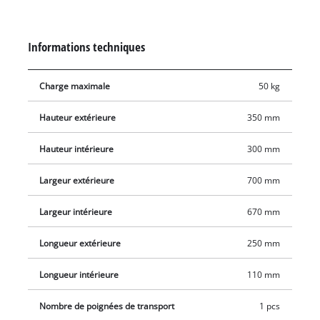
intérieure en mousse. La boite possède une poignée
ergonomique pour un confort lors du transport. La
technologie anti-éclaboussures offre une protection de plus
Informations techniques
lors du stockage. La Einhell E-Box a une capacité de charge
maximale de 50 kg.
Charge maximale
50 kg
Hauteur extérieure
350 mm
Hauteur intérieure
300 mm
Largeur extérieure
700 mm
Largeur intérieure
670 mm
Longueur extérieure
250 mm
Longueur intérieure
110 mm
Nombre de poignées de transport
1 pcs