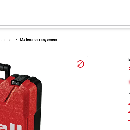
allettes
Mallette de rangement
M
R