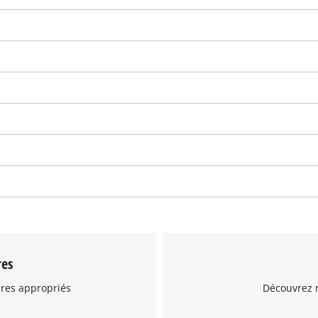
Nous avons besoin de votre accord pour
pouvoir charger Google Maps !
This content is not permitted to load due
to trackers that are not disclosed to the
res
visitor. The website owner needs to setup
the site with their CMP to add this content
ires appropriés
Découvrez n
to the list of technologies used.