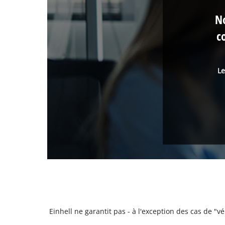
No
c
Le
Einhell ne garantit pas - à l'exception des cas de "v