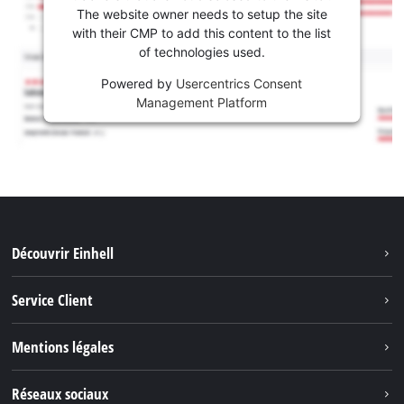
The website owner needs to setup the site
with their CMP to add this content to the list
of technologies used.
Powered by
Usercentrics Consent
Management Platform
Découvrir Einhell
Système de batterie
Service Client
Outils de Jardinage
À propos de nous
Mentions légales
Outils de Bricolage
Einhell dans le monde
Accessoires
Marque
Réseaux sociaux
Carrière