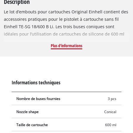
Description
Le lot d’embouts pour cartouches Original Einhell contient des
accessoires pratiques pour le pistolet à cartouche sans fil
Einhell TE-SG 18/600 B Li. Les trois buses coniques sont
idéales pour l’utilisation de cartouches de silicone de 600 ml
et permettent une application uniforme et contrôlée du
Plus d'informations
produit. Grâce à un montage sans outil, les buses peuvent
être mises en place ou remplacées rapidement. La forme
arrondie de la pointe permet une application nette, tandis
que la bague d’étanchéité intégrée réduit les fuites de silicone
entre la cartouche et la buse. En coupant l’extrémité de la
Informations techniques
buse, il est possible d’adapter le diamètre de l’ouverture à
chaque application. Ce lot est idéal pour remplacer ou
Nombre de buses fournies
3 pcs
compléter les accessoires nécessaires aux travaux de
précision en matière d’étanchéité et de jointoiement.
Nozzle shape
Conical
Taille de cartouche
600 ml