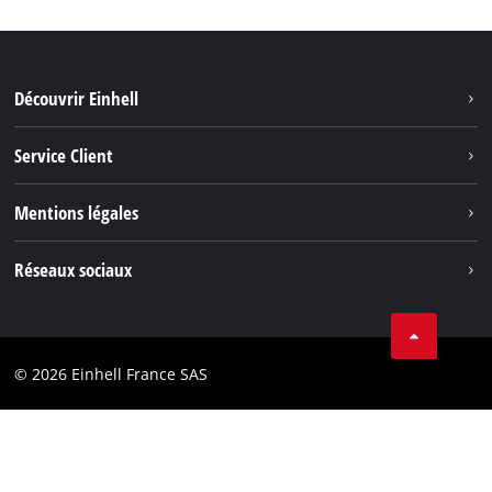
Découvrir Einhell
Système de batterie
Service Client
Outils de Jardinage
À propos de nous
Mentions légales
Outils de Bricolage
Einhell dans le monde
Accessoires
Marque
Réseaux sociaux
Carrière
Nos Services
Protection des données
Facebook
Contact
Youtube
Conformité
© 2026 Einhell France SAS
Instagram
Déclaration d’accessibilité
Linkedin
Conditions generales jeux concours
Pinterest