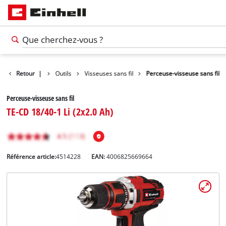
Retour
Produits
|
Outils
Visseuses sans fil
Perceuse-visseuse sans fil
Perceuse-visseuse sans fil
TE-CD 18/40-1 Li (2x2.0 Ah)
Référence article:
4514228
EAN:
4006825669664