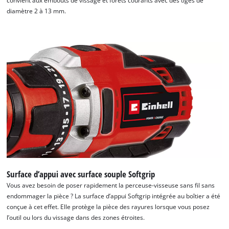
convient aux embouts de vissage et forets courants avec des tiges de
diamètre 2 à 13 mm.
Nous avons besoin de votre accord pour
pouvoir charger Google Maps !
This content is not permitted to load due
to trackers that are not disclosed to the
visitor. The website owner needs to setup
the site with their CMP to add this content
to the list of technologies used.
Powered by
Usercentrics Consent
Management Platform
Surface d’appui avec surface souple Softgrip
Vous avez besoin de poser rapidement la perceuse-visseuse sans fil sans
endommager la pièce ? La surface d’appui Softgrip intégrée au boîtier a été
conçue à cet effet. Elle protège la pièce des rayures lorsque vous posez
l’outil ou lors du vissage dans des zones étroites.