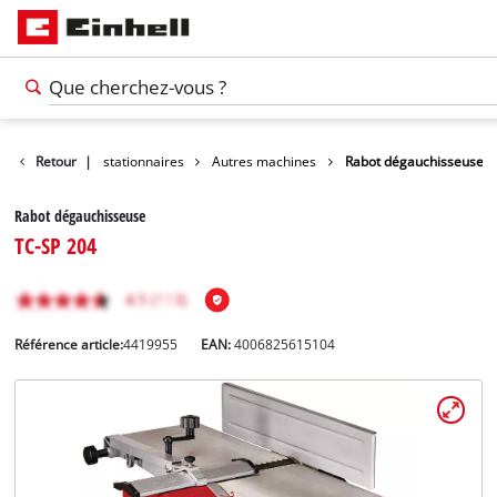
Retour
Outils stationnaires
|
Autres machines
Rabot dégauchisseuse
Rabot dégauchisseuse
TC-SP 204
Référence article:
4419955
EAN:
4006825615104