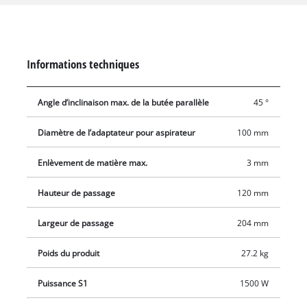
table de rabotage en aluminium est configurée avec une
butée inclinable pour le chanfreinage. Les pieds anti-
vibrations assurent la stabilité nécessaire. Le TC-SP 204 est
également livré avec un disjoncteur et un interrupteur à
Informations techniques
tension nulle empêchant la machine de redémarrer de
manière non intentionnelle après une panne de courant.
Angle d’inclinaison max. de la butée parallèle
45 °
Diamètre de l’adaptateur pour aspirateur
100 mm
Enlèvement de matière max.
3 mm
Hauteur de passage
120 mm
Largeur de passage
204 mm
Poids du produit
27.2 kg
Puissance S1
1500 W