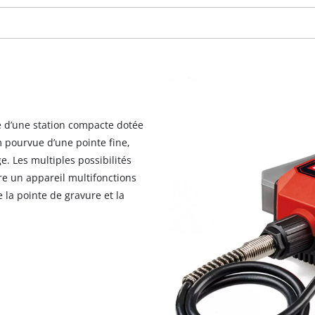
visitor. The website owner needs to setup
the site with their CMP to add this content
to the list of technologies used.
Powered by
Usercentrics Consent
Management Platform
é d’une station compacte dotée
m pourvue d’une pointe fine,
e. Les multiples possibilités
ure un appareil multifonctions
re la pointe de gravure et la