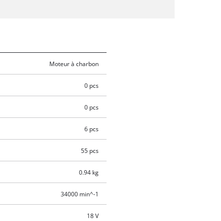
Moteur à charbon
0 pcs
0 pcs
6 pcs
55 pcs
0.94 kg
34000 min^-1
18 V