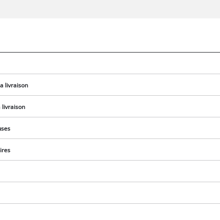
a livraison
livraison
uses
ires
Nous avons besoin de votre accord pour
pouvoir charger Google Maps !
This content is not permitted to load due
to trackers that are not disclosed to the