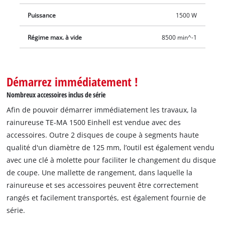
changement de disque, et l’adaptateur permet de brancher
un aspirateur eaux et poussières Einhell sur la rainureuse. Le
Puissance
1500 W
câble de 4 m offre un large rayon d'action. Une mallette de
Régime max. à vide
8500 min^-1
rangement assurant le transport propre et sûr de la
rainureuse, ainsi que 2 disques de coupe diamant, sont
fournis de série pour un démarrage immédiat des travaux.
Démarrez immédiatement !
Nombreux accessoires inclus de série
Afin de pouvoir démarrer immédiatement les travaux, la
rainureuse TE-MA 1500 Einhell est vendue avec des
accessoires. Outre 2 disques de coupe à segments haute
qualité d'un diamètre de 125 mm, l’outil est également vendu
avec une clé à molette pour faciliter le changement du disque
de coupe. Une mallette de rangement, dans laquelle la
rainureuse et ses accessoires peuvent être correctement
rangés et facilement transportés, est également fournie de
série.