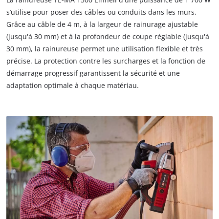
s’utilise pour poser des câbles ou conduits dans les murs.
Nous avons besoin de votre accord pour
Grâce au câble de 4 m, à la largeur de rainurage ajustable
pouvoir charger Google Maps !
(jusqu'à 30 mm) et à la profondeur de coupe réglable (jusqu'à
30 mm), la rainureuse permet une utilisation flexible et très
This content is not permitted to load due
to trackers that are not disclosed to the
précise. La protection contre les surcharges et la fonction de
visitor. The website owner needs to setup
démarrage progressif garantissent la sécurité et une
the site with their CMP to add this content
adaptation optimale à chaque matériau.
to the list of technologies used.
Powered by
Usercentrics Consent
Management Platform