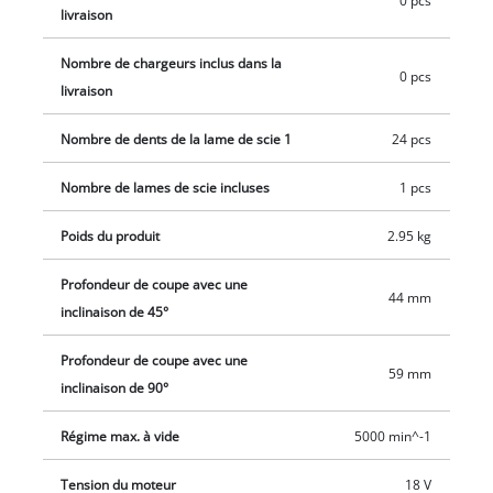
0 pcs
livraison
Softgrip, la grande poignée de la scie circulaire portative sans
fil assure une utilisation sûre et confortable.L’adaptateur de
Nombre de chargeurs inclus dans la
0 pcs
Ø 36 mm permet de brancher un aspirateur externe pour
livraison
conserver un espace de travail propre pendant le
fonctionnement de l’outil.La scie circulaire portative sans fil
Nombre de dents de la lame de scie 1
24 pcs
TP-CS 18/165 Li BL-Solo Einhell est vendue avec une lame aux
Nombre de lames de scie incluses
1 pcs
carbures de tungstène.L’outil est vendu sans batterie ni
chargeur (disponibles séparément).
Poids du produit
2.95 kg
Profondeur de coupe avec une
44 mm
inclinaison de 45°
Profondeur de coupe avec une
59 mm
inclinaison de 90°
Régime max. à vide
5000 min^-1
Tension du moteur
18 V