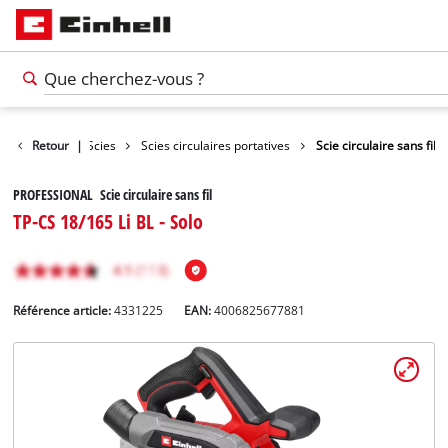
s
Outils
Retour
|
Scies
Scies circulaires portatives
Scie circulaire sans fil
PROFESSIONAL Scie circulaire sans fil
TP-CS 18/165 Li BL - Solo
Référence article:
4331225
EAN:
4006825677881