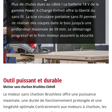
Plus de chutes dues au câble ! La batterie 18 V de la
gamme Power X-Change Einhell offre la liberté du
sans-fil. La scie circulaire portative sans fil permet
de réaliser des coupes dans le bois jusqu’à une
profondeur maximale de 59 mm. Le démarrage
progressif et le frein moteur assurent la sécurité.
Outil puissant et durable
Nous avons besoin de votre accord pour
Moteur sans charbon Brushless Einhell
pouvoir charger Google Maps !
Le moteur sans charbon Brushless offre une puissance
This content is not permitted to load due
maximale, une durée de fonctionnement prolongée et une
to trackers that are not disclosed to the
longévité optimale.Contrairement aux moteurs à charbon, les
visitor. The website owner needs to setup