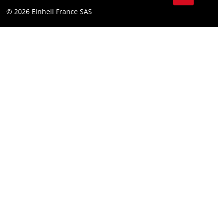
Youtube
Conformité
© 2026 Einhell France SAS
Instagram
Déclaration d’accessibilité
Linkedin
Conditions generales jeux concours
Pinterest
Tiktok