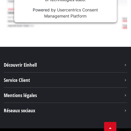
Powered by
Usercentrics Consent
Management Platform
Découvrir Einhell
Système de batterie
Service Client
Outils de Jardinage
À propos de nous
Mentions légales
Outils de Bricolage
Einhell dans le monde
Accessoires
Marque
Réseaux sociaux
Carrière
Nos Services
Protection des données
Facebook
Contact