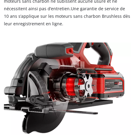
the site with their CMP to add this content
moteurs sans charbon ne subissent aucune usure et ne
to the list of technologies used.
nécessitent ainsi pas d’entretien.Une garantie de service de
10 ans s’applique sur les moteurs sans charbon Brushless dès
Powered by
Usercentrics Consent
leur enregistrement en ligne.
Management Platform