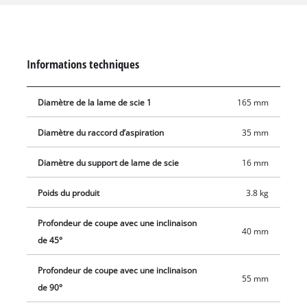
adaptateur pour extracteur de poussière peut être utilisé
pour connecter un aspirateur afin de nettoyer le lieu de
travail. La scie circulaire peut également être utilisée avec le
rail de guidage Einhell.
Informations techniques
Diamètre de la lame de scie 1
165 mm
Diamètre du raccord d’aspiration
35 mm
Diamètre du support de lame de scie
16 mm
Poids du produit
3.8 kg
Profondeur de coupe avec une inclinaison
40 mm
de 45°
Profondeur de coupe avec une inclinaison
55 mm
de 90°