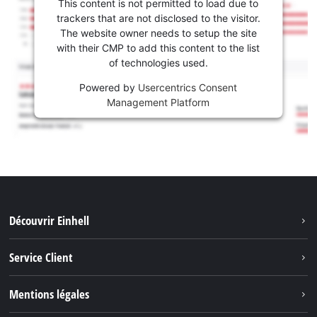
This content is not permitted to load due to
trackers that are not disclosed to the visitor.
The website owner needs to setup the site
with their CMP to add this content to the list
of technologies used.
Powered by
Usercentrics Consent
Management Platform
Découvrir Einhell
Système de batterie
Service Client
Outils de Jardinage
À propos de nous
Mentions légales
Outils de Bricolage
Einhell dans le monde