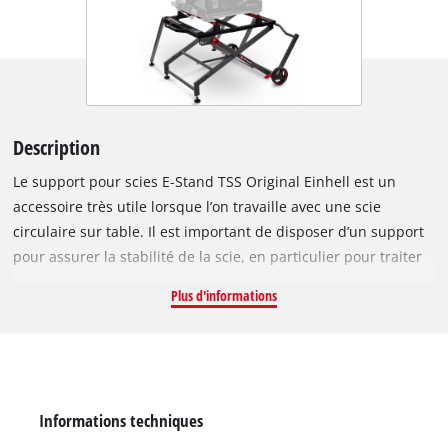
Description
Le support pour scies E-Stand TSS Original Einhell est un
accessoire très utile lorsque l’on travaille avec une scie
circulaire sur table. Il est important de disposer d’un support
pour assurer la stabilité de la scie, en particulier pour traiter
des pièces de grandes dimensions, en cas de sollicitation
Plus d'informations
intensive ou lors de travaux de sciage en plein air. Le support
se replie pour le transport et le rangement ; il est doté de
roulettes et d’une poignée très pratique pour le déplacer. Les
pieds de la structure en acier solide et de haute qualité se
bloquent facilement à l’aide des systèmes de fixation rapide
Informations techniques
intégrés. La hauteur de travail du support est de 57 cm et sa