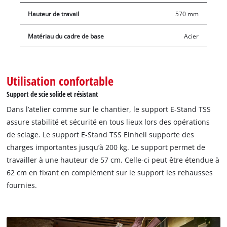
capacité de charge maximale de 200 kg. Grâce aux rehausses
Hauteur de travail
570 mm
fournies, qui peuvent être montées sur le support, la hauteur
de travail peut être portée à 62 cm.
Matériau du cadre de base
Acier
Utilisation confortable
Support de scie solide et résistant
Dans l’atelier comme sur le chantier, le support E-Stand TSS
assure stabilité et sécurité en tous lieux lors des opérations
de sciage. Le support E-Stand TSS Einhell supporte des
charges importantes jusqu’à 200 kg. Le support permet de
travailler à une hauteur de 57 cm. Celle-ci peut être étendue à
62 cm en fixant en complément sur le support les rehausses
fournies.