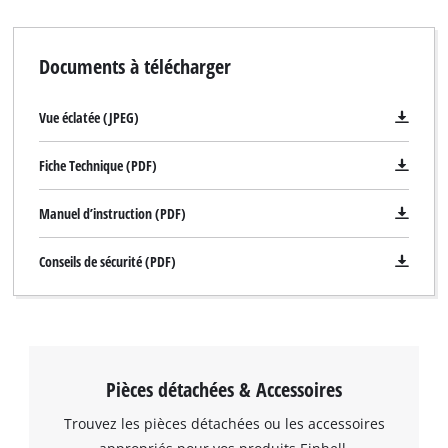
Documents à télécharger
Vue éclatée (JPEG)
Fiche Technique (PDF)
Manuel d’instruction (PDF)
Nous avons besoin de votre accord pour
Conseils de sécurité (PDF)
pouvoir charger Google Maps !
This content is not permitted to load due
to trackers that are not disclosed to the
visitor. The website owner needs to setup
the site with their CMP to add this content
Pièces détachées & Accessoires
to the list of technologies used.
Trouvez les pièces détachées ou les accessoires
Powered by
Usercentrics Consent