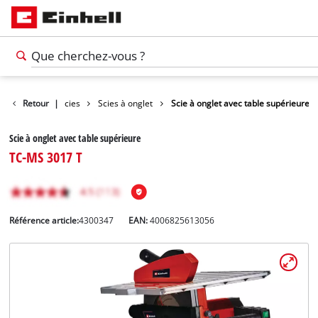
s
Outils
Retour
|
Scies
Scies à onglet
Scie à onglet avec table supérieure
Scie à onglet avec table supérieure
TC-MS 3017 T
Référence article:
4300347
EAN:
4006825613056