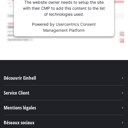
The website owner needs to setup the site
with their CMP to add this content to the list
of technologies used.
Powered by
Usercentrics Consent
Management Platform
Découvrir Einhell
Système de batterie
Service Client
Outils de Jardinage
À propos de nous
Mentions légales
Outils de Bricolage
Einhell dans le monde
Accessoires
Marque
Réseaux sociaux
Carrière
Nos Services
Protection des données