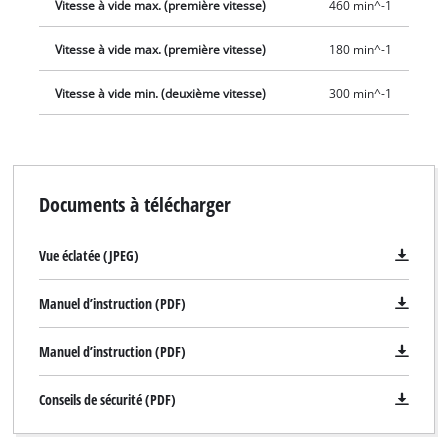
Vitesse à vide max. (première vitesse)
460 min^-1
peinture et mortier TE-MX 1600-2 CE Twin est compatible
uniquement avec le mélangeur pour mortier Twin Einhell
Vitesse à vide max. (première vitesse)
180 min^-1
(référence produit 4258369). Il est vendu avec deux outils
mélangeurs pour mortier dotés d’axes de positionnement
Vitesse à vide min. (deuxième vitesse)
300 min^-1
(Ø 120 mm).
Documents à télécharger
Vue éclatée (JPEG)
Manuel d’instruction (PDF)
Manuel d’instruction (PDF)
Conseils de sécurité (PDF)