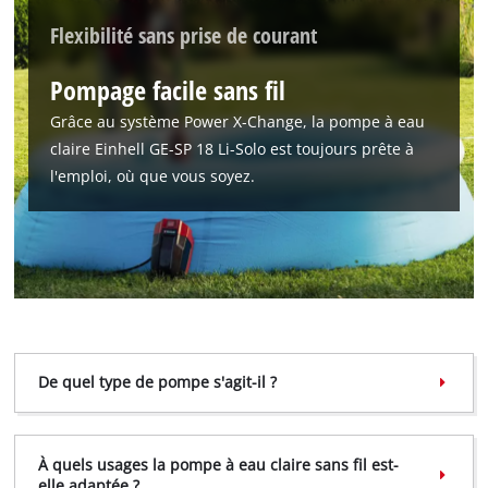
This content is not permitted to load due
Flexibilité sans prise de courant
to trackers that are not disclosed to the
visitor. The website owner needs to setup
Pompage facile sans fil
the site with their CMP to add this content
to the list of technologies used.
Grâce au système Power X-Change, la pompe à eau
claire Einhell GE-SP 18 Li-Solo est toujours prête à
Powered by
Usercentrics Consent
l'emploi, où que vous soyez.
Management Platform
De quel type de pompe s'agit-il ?
À quels usages la pompe à eau claire sans fil est-
elle adaptée ?