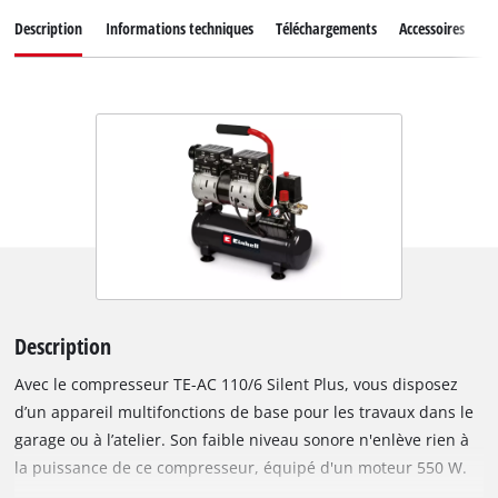
Description
Informations techniques
Téléchargements
Accessoires
P
Description
Avec le compresseur TE-AC 110/6 Silent Plus, vous disposez
d’un appareil multifonctions de base pour les travaux dans le
garage ou à l’atelier. Son faible niveau sonore n'enlève rien à
la puissance de ce compresseur, équipé d'un moteur 550 W.
Avec un niveau sonore de 57 dB (pression acoustique LpA), ce