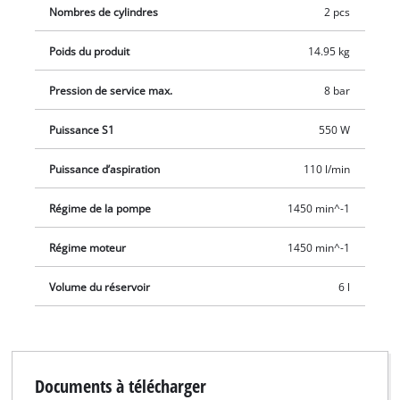
Nombres de cylindres
2 pcs
fonctionnement régulée. La soupape de sécurité assure la
protection de l’utilisateur. Grâce à son faible poids et à sa
Poids du produit
14.95 kg
poignée très pratique, le compresseur est mobile et se
transporte en un tour de main. Ses pieds d’appui amortissent
Pression de service max.
8 bar
les vibrations tout en assurant une bonne stabilité lors de
Puissance S1
550 W
l’utilisation.
Puissance d’aspiration
110 l/min
Régime de la pompe
1450 min^-1
Régime moteur
1450 min^-1
Volume du réservoir
6 l
Documents à télécharger