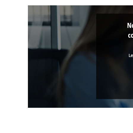
No
c
Le