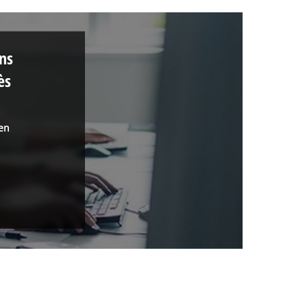
ons
ès
 en