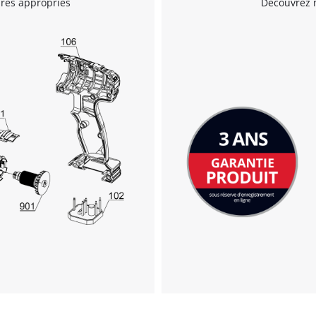
ires appropriés
Découvrez n
Nous avons besoin de votre accord pour
pouvoir charger Google Maps !
This content is not permitted to load due
to trackers that are not disclosed to the
visitor. The website owner needs to setup
the site with their CMP to add this content
to the list of technologies used.
Powered by
Usercentrics Consent
Management Platform