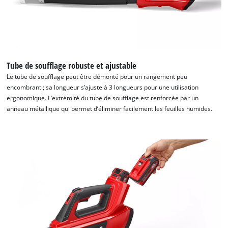
Tube de soufflage robuste et ajustable
Le tube de soufflage peut être démonté pour un rangement peu
encombrant ; sa longueur s’ajuste à 3 longueurs pour une utilisation
Nous avons besoin de votre accord pour
ergonomique. L’extrémité du tube de soufflage est renforcée par un
pouvoir charger Google Maps !
anneau métallique qui permet d’éliminer facilement les feuilles humides.
This content is not permitted to load due
to trackers that are not disclosed to the
visitor. The website owner needs to setup
the site with their CMP to add this content
to the list of technologies used.
Powered by
Usercentrics Consent
Management Platform