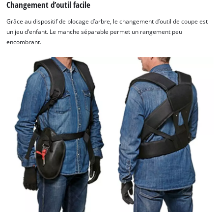
Changement d’outil facile
Grâce au dispositif de blocage d’arbre, le changement d’outil de coupe est
un jeu d’enfant. Le manche séparable permet un rangement peu
encombrant.
Nous avons besoin de votre accord pour
pouvoir charger Google Maps !
This content is not permitted to load due
to trackers that are not disclosed to the
visitor. The website owner needs to setup
the site with their CMP to add this content
to the list of technologies used.
Powered by
Usercentrics Consent
Management Platform