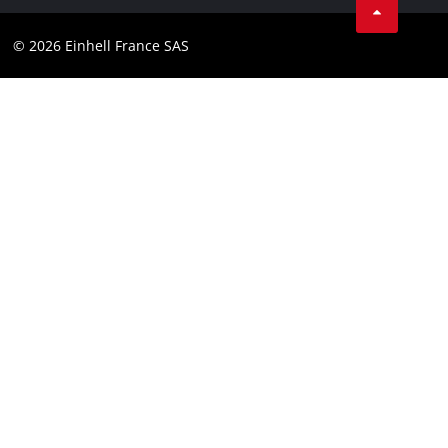
Contact
Youtube
Conformité
© 2026 Einhell France SAS
Instagram
Déclaration d’accessibilité
Linkedin
Conditions generales jeux concours
Pinterest
Tiktok