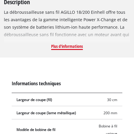
Description
La débroussailleuse sans fil AGILLO 18/200 Einhell offre tous
les avantages de la gamme intelligente Power X-Change et de
son système de batteries lithium-ion haute performance. La
débroussailleuse sans fil fonctionne avec un moteur avant qui
assure une transmission optimale de la puissance et une
Plus d'informations
bonne répartition du poids. La bobine de fil robuste à avance
automatique est adaptée à la végétation dense et aux herbes
hautes, et la lame à 3 dents haute qualité vient à bout des
buissons et autres broussailles. Le dispositif de blocage de
l’arbre facilite le changement de l’accessoire de coupe. La
Informations techniques
débroussailleuse AGILLO fonctionne à une vitesse maximale
de 7 500 tours par minute, le variateur permettant de
Largeur de coupe (fil)
30 cm
maîtriser parfaitement la vitesse pour l’adapter à l’utilisation
souhaitée. La double poignée en forme de guidon est réglable
Largeur de coupe (lame métallique)
200 mm
à volonté. La sangle de transport confortable et de haute
qualité permet une manipulation optimale ; la surface
Bobine à fil
Modèle de bobine de fil
Softgrip ergonomique et le manche en tube d’aluminium léger
unique