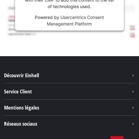
of technologies used.
Powered by
Usercentrics Consent
Management Platform
Découvrir Einhell
Système de batterie
Service Client
Outils de Jardinage
À propos de nous
Mentions légales
Outils de Bricolage
Einhell dans le monde
Accessoires
Marque
Réseaux sociaux
Carrière
Nos Services
Protection des données
Facebook