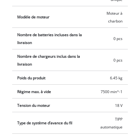
assurent une utilisation sans effort. Le manche démontable
facilite le transport et permet de ranger l’outil sans
Moteur à
Modèle de moteur
encombrement. Le support mural intégré permet en outre un
charbon
stockage simple et sûr. L’outil fonctionne avec une batterie
Nombre de batteries incluses dans la
18 V Power X-Change qui est disponible séparément,
0 pcs
livraison
notamment dans le Starter Kit très pratique.
Nombre de chargeurs inclus dans la
0 pcs
livraison
Poids du produit
6.45 kg
Régime max. à vide
7500 min^-1
Tension du moteur
18 V
TIPP
Type de système d’avance du fil
automatique