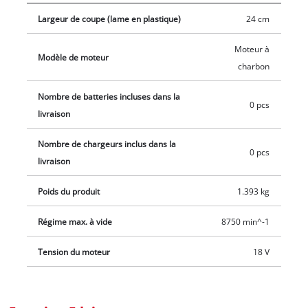
manœuvrer l’outil facilement et avec précision. Le carter est
Largeur de coupe (lame en plastique)
24 cm
en plastique robuste et résistant pour une longue durée de
vie. L’outil est vendu avec 20 lames en plastique. La
Moteur à
conception spéciale du support de lame permet de changer
Modèle de moteur
charbon
les lames facilement et d’éviter leur casse. L’appareil est
vendu sans batterie ni chargeur (disponibles séparément).
Nombre de batteries incluses dans la
0 pcs
livraison
Nombre de chargeurs inclus dans la
0 pcs
livraison
Poids du produit
1.393 kg
Régime max. à vide
8750 min^-1
Tension du moteur
18 V