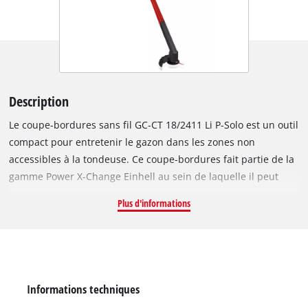
Description
Le coupe-bordures sans fil GC-CT 18/2411 Li P-Solo est un outil
compact pour entretenir le gazon dans les zones non
accessibles à la tondeuse. Ce coupe-bordures fait partie de la
gamme Power X-Change Einhell au sein de laquelle il peut
être combiné avec l’ensemble des batteries et chargeurs. La
Plus d'informations
fonction Edging permet de faire pivoter le bloc moteur sur
180° afin de faciliter l’entretien des bordures et de tondre
dans les zones difficilement accessibles du jardin. Avec son
poids réduit (1,39 kg seulement) et sa forme ergonomique, ce
coupe-bordures se manipule très facilement. Dotée de
Informations techniques
surfaces souples Softgrip, la poignée auxiliaire permet de