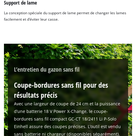
Support de lame
La conception spéciale du support de lame permet de changer les lames
facilement et d’éviter leur casse.
Nous avons besoin de votre accord pour
pouvoir charger Google Maps !
This content is not permitted to load due
to trackers that are not disclosed to the
visitor. The website owner needs to setup
the site with their CMP to add this content
L’entretien du gazon sans fil
to the list of technologies used.
Powered by
Usercentrics Consent
Coupe-bordures sans fil pour des
Management Platform
résultats précis
Avec une largeur de coupe de 24 cm et la puissance
d’une batterie 18 V Power X-Change, le coupe-
bordures sans fil compact GC-CT 18/2411 Li P-Solo
Einhell assure des coupes précises. L’outil est vendu
sans batterie ni chargeur (disponibles séparément).