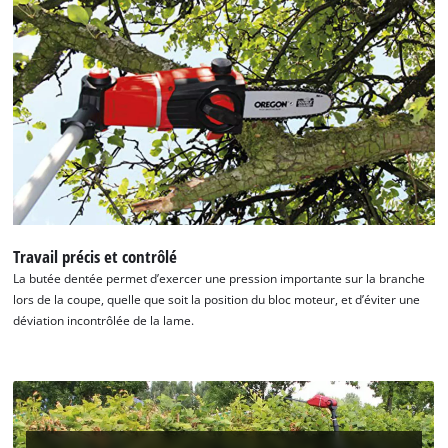
Nous avons besoin de votre accord pour
pouvoir charger Google Maps !
This content is not permitted to load due
to trackers that are not disclosed to the
visitor. The website owner needs to setup
the site with their CMP to add this content
to the list of technologies used.
Powered by
Usercentrics Consent
Management Platform
Travail précis et contrôlé
La butée dentée permet d’exercer une pression importante sur la branche
lors de la coupe, quelle que soit la position du bloc moteur, et d’éviter une
déviation incontrôlée de la lame.