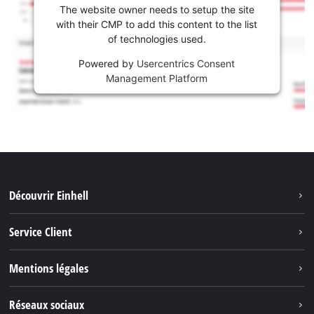
The website owner needs to setup the site
with their CMP to add this content to the list
of technologies used.
Powered by
Usercentrics Consent
Management Platform
Découvrir Einhell
Système de batterie
Service Client
Outils de Jardinage
À propos de nous
Mentions légales
Outils de Bricolage
Einhell dans le monde
Accessoires
Marque
Réseaux sociaux
Carrière