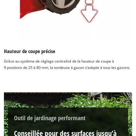
Hauteur de coupe précise
Nous avons besoin de votre accord pour
pouvoir charger Google Maps !
Grâce au système de réglage centralisé de la hauteur de coupe à
9 positions de 25 à 80 mm, la tondeuse à gazon s’adapte à tous les gazons.
This content is not permitted to load due
to trackers that are not disclosed to the
visitor. The website owner needs to setup
the site with their CMP to add this content
to the list of technologies used.
Powered by
Usercentrics Consent
Management Platform
Outil de jardinage performant
Conseillée pour des surfaces jusqu’à