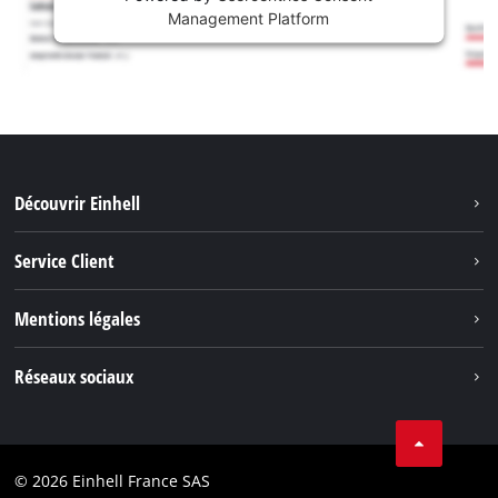
Management Platform
Découvrir Einhell
Système de batterie
Service Client
Outils de Jardinage
À propos de nous
Mentions légales
Outils de Bricolage
Einhell dans le monde
Accessoires
Marque
Réseaux sociaux
Carrière
Nos Services
Protection des données
Facebook
Contact
Youtube
Conformité
© 2026 Einhell France SAS
Instagram