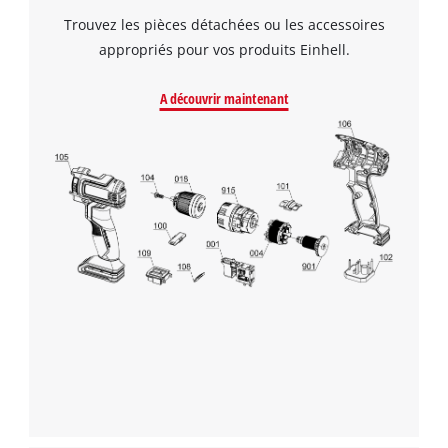
Trouvez les pièces détachées ou les accessoires
appropriés pour vos produits Einhell.
A découvrir maintenant
Nous avons besoin de votre accord pour
pouvoir charger Google Maps !
This content is not permitted to load due
to trackers that are not disclosed to the
visitor. The website owner needs to setup
the site with their CMP to add this content
to the list of technologies used.
Powered by
Usercentrics Consent
Management Platform