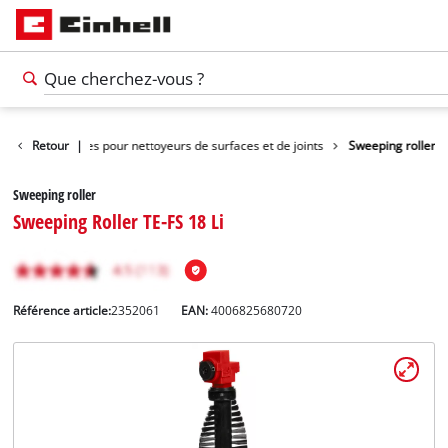
ge
Retour
Accessoires pour nettoyeurs de surfaces et de joints
|
Sweeping roller
Sweeping roller
Sweeping Roller TE-FS 18 Li
Référence article:
2352061
EAN:
4006825680720