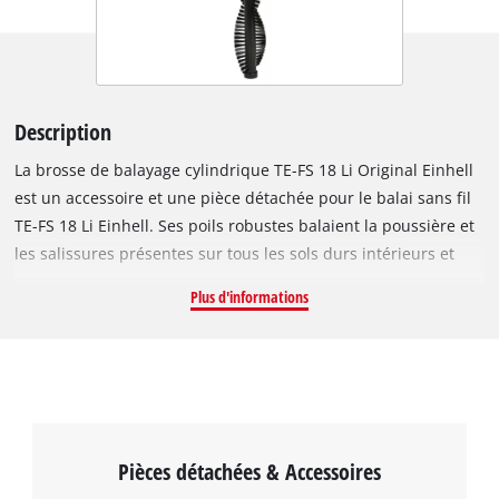
Description
La brosse de balayage cylindrique TE-FS 18 Li Original Einhell
est un accessoire et une pièce détachée pour le balai sans fil
TE-FS 18 Li Einhell. Ses poils robustes balaient la poussière et
les salissures présentes sur tous les sols durs intérieurs et
extérieurs et les tapis/moquettes non tissés, qui sont alors
Plus d'informations
récupérées dans le bac collecteur du balai sans fil. La brosse
cylindrique peut être retirée sans outil du balai sans fil afin
d’être changée ou nettoyée. Le produit comprend une brosse
de balayage cylindrique Original Einhell pour le balai sans fil
TE-FS 18 Li Einhell.
Pièces détachées & Accessoires