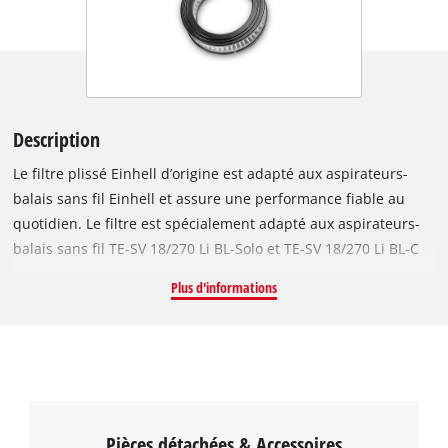
Description
Le filtre plissé Einhell d’origine est adapté aux aspirateurs-
balais sans fil Einhell et assure une performance fiable au
quotidien. Le filtre est spécialement adapté aux aspirateurs-
balais sans fil TE-SV 18/270 Li BL-Solo et TE-SV 18/270 Li BL-C
Solo. Le filtre se trouve juste devant les sorties d’air de
Plus d'informations
l’aspirateur pour filtrer une deuxième fois l’air avant son
évacuation. La structure à plis augmente efficacement la
surface du filtre. Cela permet une bonne circulation de l’air
pour une longévité équivalente. Le filtre est facile à enlever et
nettoyer. Le filtre plissé élimine les particules fines dans l’air,
comme le pollen, les acariens et les poils d’animaux ; c’est
Pièces détachées & Accessoires