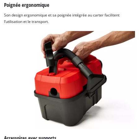
Poignée ergonomique
Son design ergonomique et sa poignée intégrée au carter facilitent
l’utilisation et le transport.
Nous avons besoin de votre accord pour
pouvoir charger Google Maps !
This content is not permitted to load due
to trackers that are not disclosed to the
visitor. The website owner needs to setup
the site with their CMP to add this content
to the list of technologies used.
Powered by
Usercentrics Consent
Management Platform
Accessoires avec supports