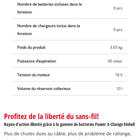
Nombre de batteries incluses dans la
en 1, un filtre en mousse à utiliser en cas d'aspiration humide
0 pcs
livraison
et un sac collecteur de saletés. La batterie et le chargeur ne
sont pas inclus dans la livraison. Ils sont disponibles
Nombre de chargeurs inclus dans la
0 pcs
séparément, par exemple sous forme de kit de démarrage
livraison
pratique.
Poids du produit
3.05 kg
Puissance d’aspiration
90 mbar
Tension du moteur
18 V
Volume du réservoir collecteur
10 l
Profitez de la liberté du sans-fil!
Rayon d’action illimité grâce à la gamme de batteries Power X-Change Einhell
Plus de chutes dues au câble, plus de problème de rallonge,