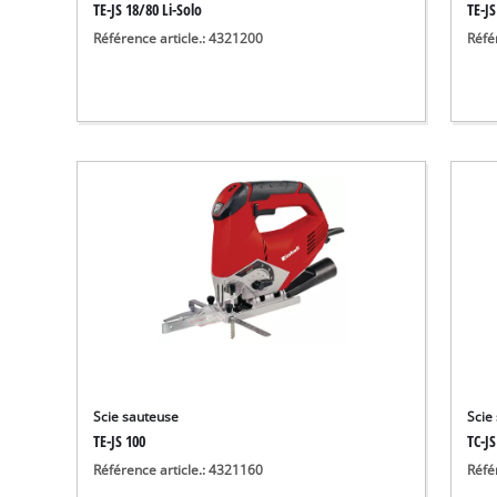
TE-JS 18/80 Li-Solo
TE-JS
Référence article.: 4321200
Réfé
Scie sauteuse
Scie 
TE-JS 100
TC-JS
Référence article.: 4321160
Réfé