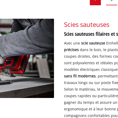
Scies sauteuses
Scies sauteuses filaires et 
Avec une
scie sauteuse
Einhel
précises
dans le bois, le plas
coupes droites, des formes co
sont polyvalentes et idéales 
modèles électriques classique
sans fil modernes
, permettant 
travaux longs ou sur poste fixe
Selon le matériau, le mouveme
coupes rapides ou particulièr
gagner du temps et assure un f
ergonomique et à leur bonne p
compagnons confortables pour 