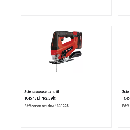
Scie sauteuse sans fil
Scie 
TC-JS 18 Li (1x2,5 Ah)
TC-JS
Référence article.: 4321228
Réfé