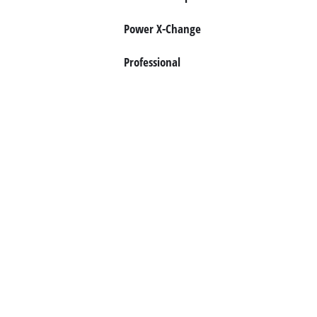
Power X-Change
Français
FR
Français
Professional
English