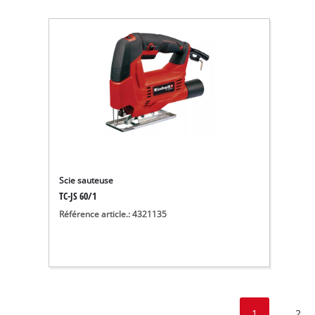
Scie sauteuse
TC-JS 60/1
Référence article.: 4321135
1
2