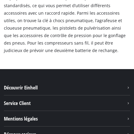
standardisés, ce qui vous permet d’utiliser différents
accessoires avec un raccord rapide. Parmi les accessoires
utiles, on trouve la clé à chocs pneumatique, l’agrafeuse et
cloueuse pneumatique, les pistolets de pulvérisation ainsi
que les accessoires de contrôle de pression pour le gonflage
des pneus. Pour les compresseurs sans fil, il peut être
judicieux de prévoir une deuxième batterie de rechange.
Découvrir Einhell
Système de batterie
Service Client
Outils de Jardinage
À propos de nous
Mentions légales
Outils de Bricolage
Einhell dans le monde
Accessoires
Marque