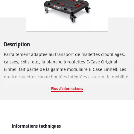
Description
Parfaitement adaptée au transport de mallettes d’outillages,
caisses, colis, etc., la planche à roulettes E-Case Original
Einhell fait partie de la gamme modulaire E-Case Einhell. Les
quatre roulettes caoutchoutées intégrées assurent la mobilité
de la planche à roulettes. Deux des quatre roulettes sont
Plus d'informations
dotées d’un frein à pied pour bloquer la planche à roulettes.
Les roulettes caoutchoutées peuvent en outre être démontées
facilement et rangées sous la planche à roulettes. Une
poignée latérale permet de porter la planche à roulettes
jusqu’à son lieu d’utilisation. La planche à roulettes E-Case
Informations techniques
peut supporter des charges élevées jusqu’à 120 kg. Elle