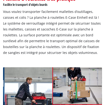
Facilite le transport d’objets lourds
Nous avons besoin de votre accord pour
pouvoir charger Google Maps !
Vous voulez transporter facilement mallettes d’outillages,
caisses et colis ? La planche à roulettes E-Case Einhell est là !
This content is not permitted to load due
Le système de verrouillage intégré permet de sécuriser toutes
to trackers that are not disclosed to the
les mallettes, caisses et sacoches E-Case sur la planche à
visitor. The website owner needs to setup
roulettes. La surface portante est optimisée avec un bord
the site with their CMP to add this content
to the list of technologies used.
surélevé afin de permettre le transport optimal de caisses de
bouteilles sur la planche à roulettes. Un dispositif de fixation
Powered by
Usercentrics Consent
de sangles est intégré pour sécuriser les objets volumineux.
Management Platform