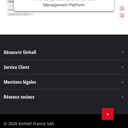
Management Platform
Découvrir Einhell
Système de batterie
Service Client
Outils de Jardinage
À propos de nous
Mentions légales
Outils de Bricolage
Einhell dans le monde
Accessoires
Marque
Réseaux sociaux
Carrière
Nos Services
Protection des données
Facebook
Contact
Youtube
Conformité
© 2026 Einhell France SAS
Instagram