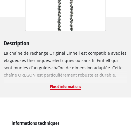
Description
La chaîne de rechange Original Einhell est compatible avec les
élagueuses thermiques, électriques ou sans fil Einhell qui
sont munies d’un guide-chaîne de dimension adaptée. Cette
chaîne OREGON est particulièrement robuste et durable.
D’une longueur de 40 cm, elle comprend 56 maillons
Plus d'informations
d’entraînement avec un pas de chaîne de 9,5 mm. Les
maillons d’entraînement ont une épaisseur de 1,3 mm. Les
élagueuses équipées d’une chaîne de ce type sont
parfaitement adaptées à la coupe d’arbres ou rondins de
moyenne et grande dimension. L’outil est vendu sans guide-
Informations techniques
chaîne.