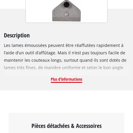
Description
Les lames émoussées peuvent être réaffutées rapidement à
l’aide d’un outil d’affûtage. Mais il n’est pas toujours facile de
maintenir les couteaux longs, surtout quand ils sont dotés de
lames très fines, de manière uniforme et selon le bon angle
sur la meule en rotation. Le système pour lames longues
Plus d'informations
Original Einhell est l’accessoire idéal pour pallier cet
inconvénient. Le support permet de fixer des lames d'une
longueur de 100 à 200 mm, qui sont affûtées de manière
uniforme et optimale à l’aide de ce système monté sur la
meule de l’affûteuse à eau. Il s’agit d’un accessoire spécial
pour l’affûteuse à eau TC-WG 200 Einhell, et il permet aussi de
Pièces détachées & Accessoires
réaffuter parfaitement des lames longues comme des