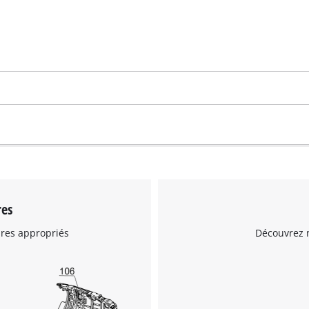
Nous avons besoin de votre accord pour
pouvoir charger Google Maps !
This content is not permitted to load due
res
to trackers that are not disclosed to the
ires appropriés
Découvrez n
visitor. The website owner needs to setup
the site with their CMP to add this content
to the list of technologies used.
Powered by
Usercentrics Consent
Management Platform