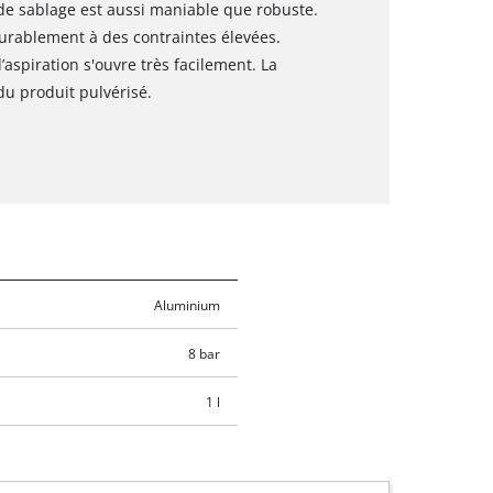
 de sablage est aussi maniable que robuste.
urablement à des contraintes élevées.
aspiration s'ouvre très facilement. La
du produit pulvérisé.
Aluminium
8 bar
1 l