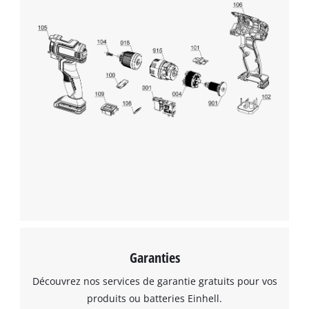
Nous avons besoin de votre accord pour
pouvoir charger Google Maps !
This content is not permitted to load due
to trackers that are not disclosed to the
visitor. The website owner needs to setup
the site with their CMP to add this content
to the list of technologies used.
Powered by
Usercentrics Consent
Management Platform
Garanties
Découvrez nos services de garantie gratuits pour vos
produits ou batteries Einhell.