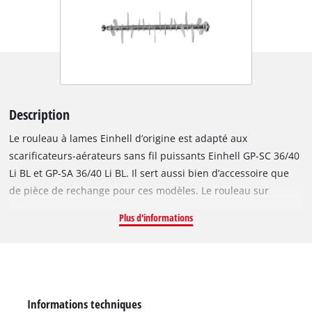
Description
Le rouleau à lames Einhell d’origine est adapté aux
scarificateurs-aérateurs sans fil puissants Einhell GP-SC 36/40
Li BL et GP-SA 36/40 Li BL. Il sert aussi bien d’accessoire que
de pièce de rechange pour ces modèles. Le rouleau sur
roulement à billes d’une largeur de 40 cm et doté de 18 lames
Plus d'informations
robustes en acier inoxydable retourne efficacement la couche
végétale. Il est idéal pour l’entretien régulier et la
régénération de votre gazon. Le montage/démontage du
rouleau s’effectue sans outil en toute facilité, par exemple sur
le modèle GP-SC 36/40 Li BL.
Informations techniques