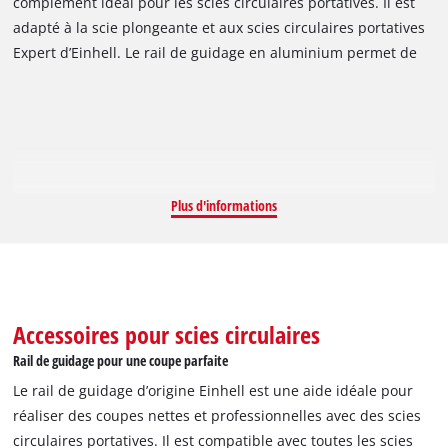
complément idéal pour les scies circulaires portatives. Il est
adapté à la scie plongeante et aux scies circulaires portatives
Expert d’Einhell. Le rail de guidage en aluminium permet de
réaliser des coupes droites et précises, tout en offrant un
niveau supplémentaire de sécurité. Il est également adapté
aux coupes d'angle. Le revêtement spécial facilite le
glissement des machines utilisées. Le pare-éclats garantit par
ailleurs des bords de coupe propres. Un élément de liaison
assure la rectitude parfaite des deux parties du rail. Grâce
Plus d'informations
aux bandes adhésives, la base est antidérapante. Le rail de
guidage en aluminium 2 x 1 000 mm Einhell permet de
réaliser des coupes nettes et professionnelles, tout en
répondant aux plus hautes exigences de sécurité de
l'utilisateur.
Accessoires pour scies circulaires
Rail de guidage pour une coupe parfaite
Le rail de guidage d’origine Einhell est une aide idéale pour
réaliser des coupes nettes et professionnelles avec des scies
circulaires portatives. Il est compatible avec toutes les scies