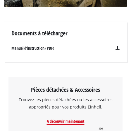
Documents à télécharger
Manuel d’instruction (PDF)
Nous avons besoin de votre accord pour
pouvoir charger Google Maps !
This content is not permitted to load due
to trackers that are not disclosed to the
Pièces détachées & Accessoires
visitor. The website owner needs to setup
the site with their CMP to add this content
Trouvez les pièces détachées ou les accessoires
to the list of technologies used.
appropriés pour vos produits Einhell.
Powered by
Usercentrics Consent
Management Platform
A découvrir maintenant