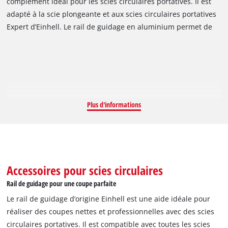
complément idéal pour les scies circulaires portatives. Il est
adapté à la scie plongeante et aux scies circulaires portatives
Expert d’Einhell. Le rail de guidage en aluminium permet de
réaliser des coupes droites et précises, tout en offrant un
niveau supplémentaire de sécurité. Il est également adapté
aux coupes d'angle. Le revêtement spécial facilite le
glissement des machines utilisées. Le pare-éclats garantit par
ailleurs des bords de coupe propres. Un élément de liaison
assure la rectitude parfaite des deux parties du rail. Grâce
Plus d'informations
aux bandes adhésives, la base est antidérapante. Le rail de
guidage en aluminium 2 x 1 000 mm Einhell permet de
réaliser des coupes nettes et professionnelles, tout en
répondant aux plus hautes exigences de sécurité de
l'utilisateur.
Accessoires pour scies circulaires
Rail de guidage pour une coupe parfaite
Le rail de guidage d’origine Einhell est une aide idéale pour
réaliser des coupes nettes et professionnelles avec des scies
circulaires portatives. Il est compatible avec toutes les scies