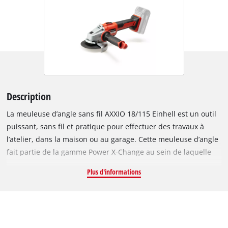
Description
La meuleuse d’angle sans fil AXXIO 18/115 Einhell est un outil
puissant, sans fil et pratique pour effectuer des travaux à
l’atelier, dans la maison ou au garage. Cette meuleuse d’angle
fait partie de la gamme Power X-Change au sein de laquelle
toutes les batteries sont compatibles avec l’ensemble des
Plus d'informations
appareils. Équipée d’un disque de coupe de Ø 115 mm et
d’une batterie 2,5 Ah, cet outil permet d’obtenir des résultats
parfaits jusqu’à une profondeur de coupe de 28 mm. Il est
entraîné par le moteur sans charbon Einhell PurePOWER. Ce