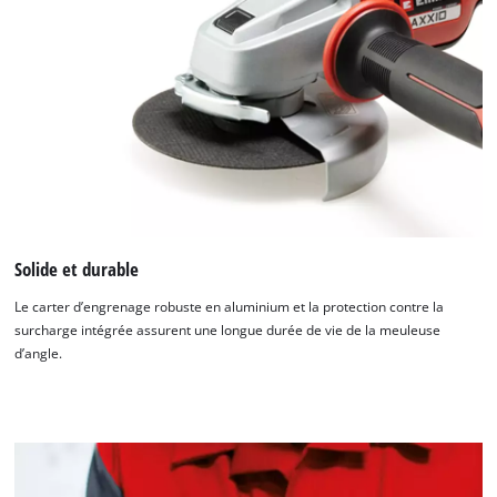
Solide et durable
Nous avons besoin de votre accord pour
Le carter d’engrenage robuste en aluminium et la protection contre la
pouvoir charger Google Maps !
surcharge intégrée assurent une longue durée de vie de la meuleuse
This content is not permitted to load due
d’angle.
to trackers that are not disclosed to the
visitor. The website owner needs to setup
the site with their CMP to add this content
to the list of technologies used.
Powered by
Usercentrics Consent