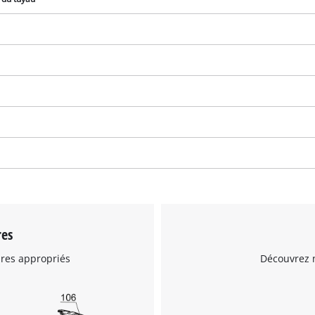
Nous avons besoin de votre accord pour
pouvoir charger Google Maps !
This content is not permitted to load due
res
to trackers that are not disclosed to the
visitor. The website owner needs to setup
ires appropriés
Découvrez n
the site with their CMP to add this content
to the list of technologies used.
Powered by
Usercentrics Consent