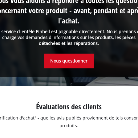
us vous aidons à répondre à toutes les questi
oncernant votre produit - avant, pendant et apr
l'achat.
 service clientèle Einhell est joignable directement. Nous prenons
charge vos demandes d'informations sur les produits, les pièces
détachées et les réparations.
Nous questionner
Évaluations des clients
érification d'achat" - que les avis publiés proviennent de tels con
produits.