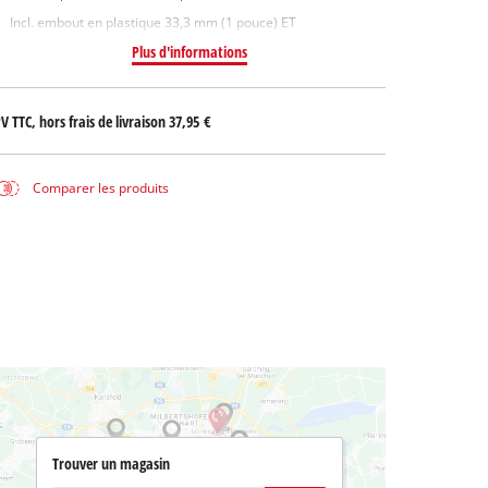
Incl. embout en plastique 33,3 mm (1 pouce) ET
Plus d'informations
V TTC, hors frais de livraison
37,95 €
Comparer les produits
Trouver un magasin