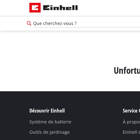
Unfortu
Découvrir Einhell
Service 
Système de batterie
À propo
Outils de Jardinage
Einhell