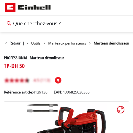
Retour
Produits
|
Outils
Marteaux perforateurs
Marteau démolisseur
PROFESSIONAL Marteau démolisseur
TP-DH 50
Référence article:
4139130
EAN:
4006825630305