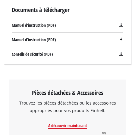
fonctionnement sûr. Une serviette pratique est également
Documents à télécharger
incluse pour permettre à l'outil d'être nettoyé facilement. Le
produit est fourni dans un chariot de transport et de stockage
pratique.
Manuel d’instruction (PDF)
Manuel d’instruction (PDF)
Conseils de sécurité (PDF)
Pièces détachées & Accessoires
Trouvez les pièces détachées ou les accessoires
appropriés pour vos produits Einhell.
Nous avons besoin de votre accord pour
pouvoir charger Google Maps !
A découvrir maintenant